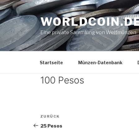
Zum
Inhalt
WORLDCOIN.D
springen
Eine private Sammlung von Weltmünzen
Startseite
Münzen-Datenbank
100 Pesos
Beitrags-
Vorheriger
ZURÜCK
Navigation
Beitrag
25 Pesos