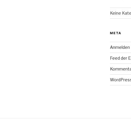
Keine Kat
META
Anmelden
Feed der E
Kommenta
WordPress