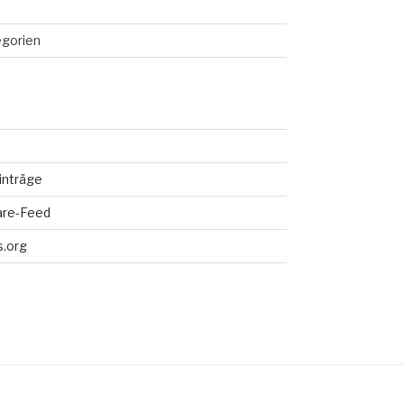
egorien
inträge
re-Feed
.org