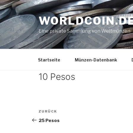
Zum
Inhalt
WORLDCOIN.D
springen
Eine private Sammlung von Weltmünzen
Startseite
Münzen-Datenbank
10 Pesos
Beitrags-
Vorheriger
ZURÜCK
Navigation
Beitrag
25 Pesos