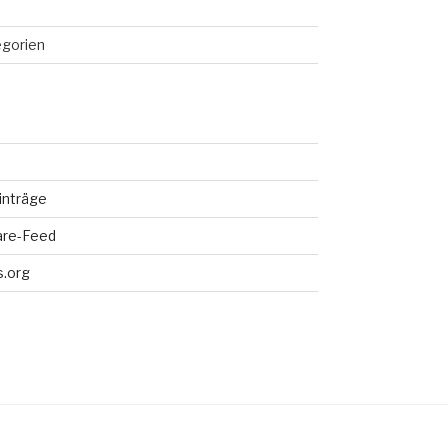
egorien
inträge
re-Feed
.org