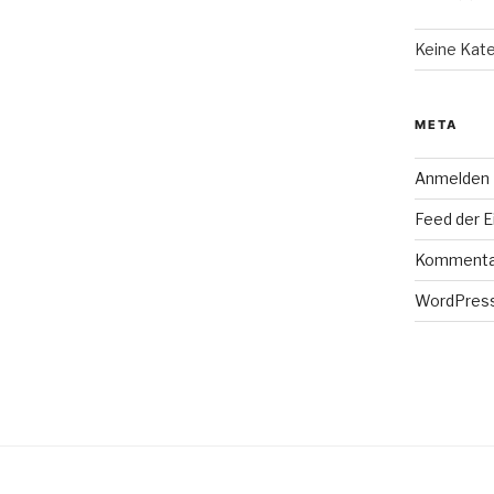
Keine Kat
META
Anmelden
Feed der E
Kommenta
WordPress