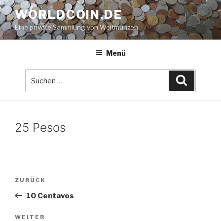
Zum
WORLDCOIN.DE
Inhalt
Eine private Sammlung von Weltmünzen
springen
Menü
Suche
Suchen
nach:
25 Pesos
Beitrags-
Vorheriger
ZURÜCK
Navigation
Beitrag
10 Centavos
Nächster
WEITER