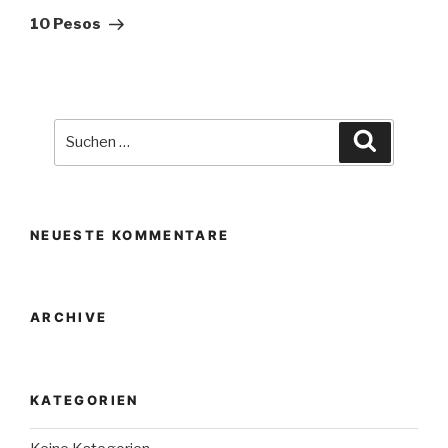
Beitrag
10 Pesos
Suche
Suchen
nach:
NEUESTE KOMMENTARE
ARCHIVE
KATEGORIEN