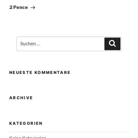
Beitrag
2 Pence
Suche
Suchen
nach:
NEUESTE KOMMENTARE
ARCHIVE
KATEGORIEN