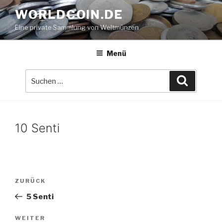
Zum
WORLDCOIN.DE
Inhalt
Eine private Sammlung von Weltmünzen
springen
Menü
Suche
Suchen
nach:
10 Senti
Beitrags-
Vorheriger
ZURÜCK
Navigation
Beitrag
5 Senti
Nächster
WEITER