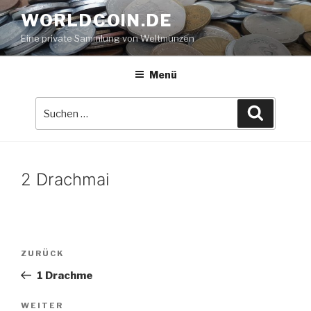
Zum
WORLDCOIN.DE
Inhalt
Eine private Sammlung von Weltmünzen
springen
Menü
Suche
Suchen
nach:
2 Drachmai
Beitrags-
Vorheriger
ZURÜCK
Navigation
Beitrag
1 Drachme
Nächster
WEITER