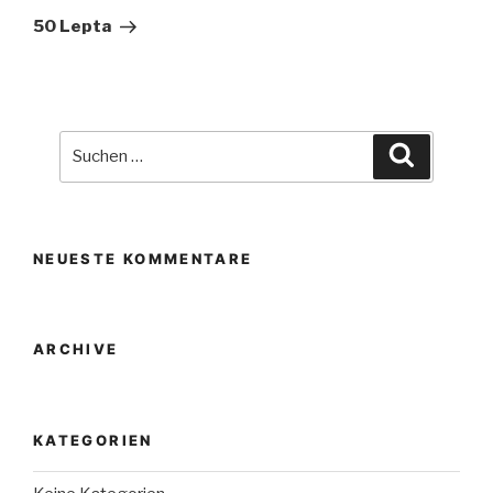
Beitrag
50 Lepta
Suche
Suchen
nach:
NEUESTE KOMMENTARE
ARCHIVE
KATEGORIEN