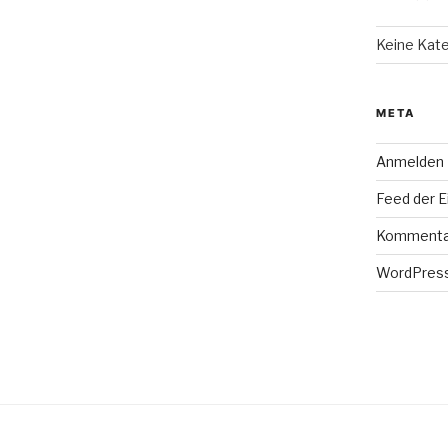
Keine Kat
META
Anmelden
Feed der E
Kommenta
WordPress