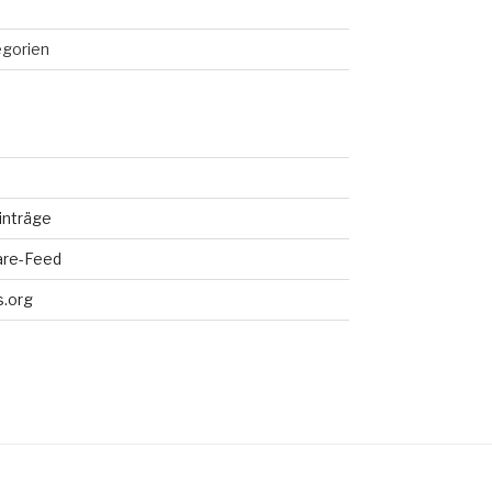
egorien
inträge
re-Feed
.org