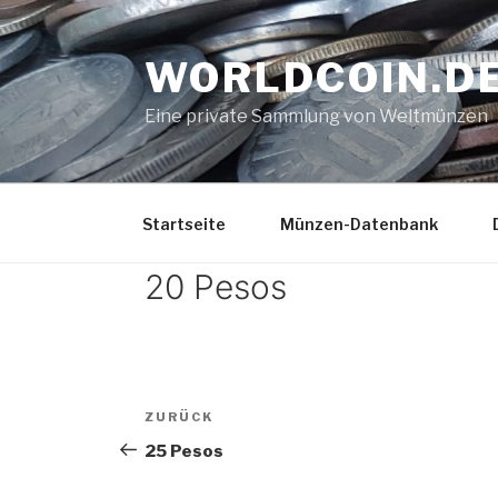
Zum
Inhalt
WORLDCOIN.D
springen
Eine private Sammlung von Weltmünzen
Startseite
Münzen-Datenbank
20 Pesos
Beitrags-
Vorheriger
ZURÜCK
Navigation
Beitrag
25 Pesos