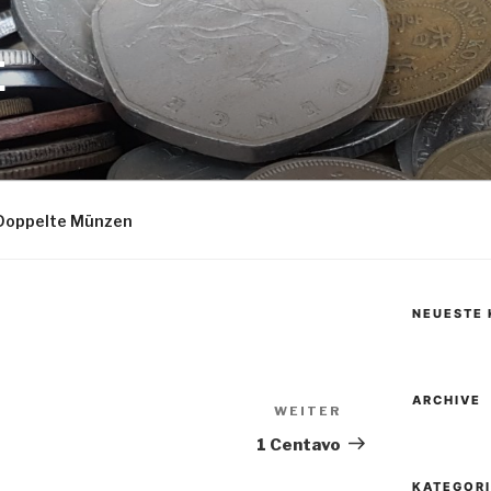
E
Doppelte Münzen
NEUESTE
ARCHIVE
WEITER
Nächster
Beitrag
1 Centavo
KATEGOR