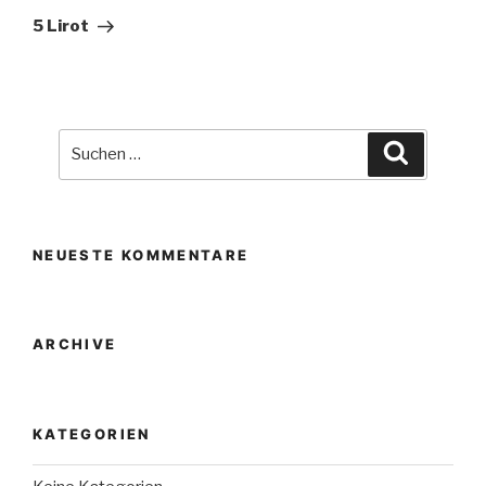
Beitrag
5 Lirot
Suche
Suchen
nach:
NEUESTE KOMMENTARE
ARCHIVE
KATEGORIEN