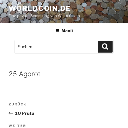
Zum
WORLDCOIN.DE
Inhalt
Eine private Sammlung von Weltmünzen
springen
Menü
Suche
Suchen
nach:
25 Agorot
Beitrags-
Vorheriger
ZURÜCK
Navigation
Beitrag
10 Pruta
Nächster
WEITER