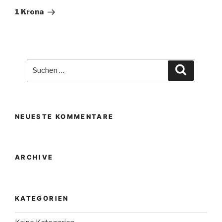
Beitrag
1 Krona
Suche
Suchen
nach:
NEUESTE KOMMENTARE
ARCHIVE
KATEGORIEN