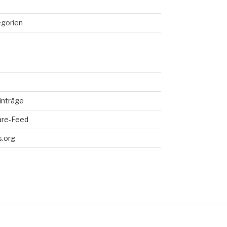
egorien
inträge
re-Feed
.org