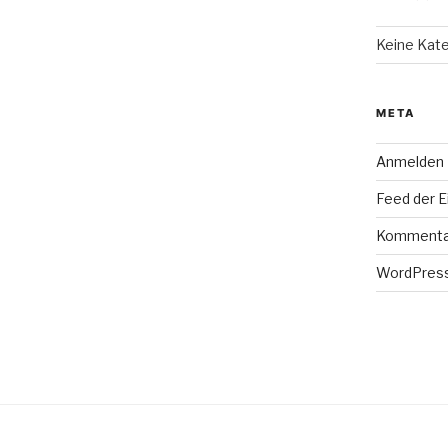
Keine Kat
META
Anmelden
Feed der E
Kommenta
WordPress