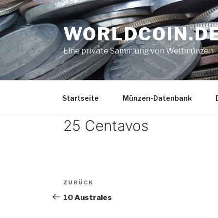
Zum
Inhalt
WORLDCOIN.D
springen
Eine private Sammlung von Weltmünzen
Startseite
Münzen-Datenbank
25 Centavos
Beitrags-
Vorheriger
ZURÜCK
Navigation
Beitrag
10 Australes