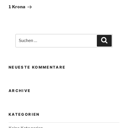
Beitrag
1 Krona
Suche
Suchen
nach:
NEUESTE KOMMENTARE
ARCHIVE
KATEGORIEN