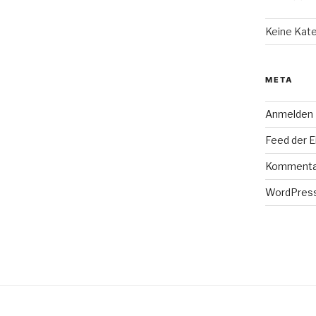
Keine Kat
META
Anmelden
Feed der E
Kommenta
WordPress