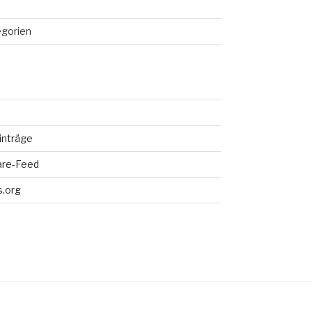
egorien
inträge
re-Feed
.org