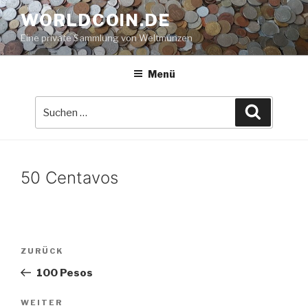
Zum
WORLDCOIN.DE
Inhalt
Eine private Sammlung von Weltmünzen
springen
Menü
Suche
Suchen
nach:
50 Centavos
Beitrags-
Vorheriger
ZURÜCK
Navigation
Beitrag
100 Pesos
Nächster
WEITER