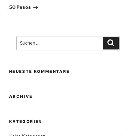
Beitrag
50 Pesos
Suche
Suchen
nach:
NEUESTE KOMMENTARE
ARCHIVE
KATEGORIEN