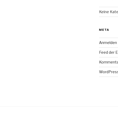
Keine Kat
META
Anmelden
Feed der E
Kommenta
WordPress