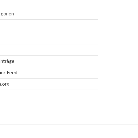
egorien
inträge
re-Feed
.org