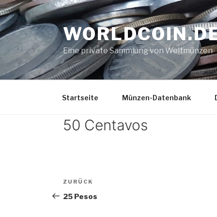
Zum
Inhalt
WORLDCOIN.D
springen
Eine private Sammlung von Weltmünzen
Startseite
Münzen-Datenbank
50 Centavos
Beitrags-
Vorheriger
ZURÜCK
Navigation
Beitrag
25 Pesos