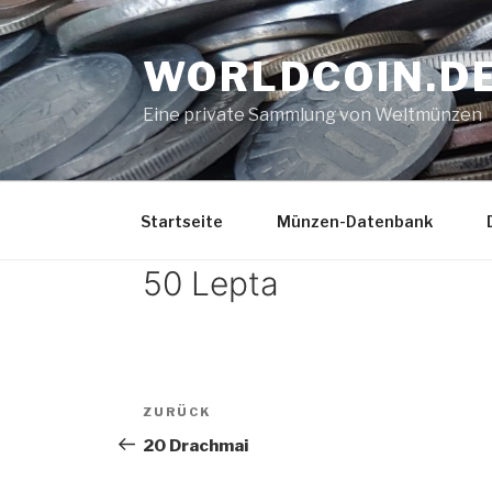
Zum
Inhalt
WORLDCOIN.D
springen
Eine private Sammlung von Weltmünzen
Startseite
Münzen-Datenbank
50 Lepta
Beitrags-
Vorheriger
ZURÜCK
Navigation
Beitrag
20 Drachmai