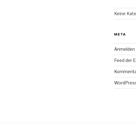
Keine Kat
META
Anmelden
Feed der E
Kommenta
WordPress