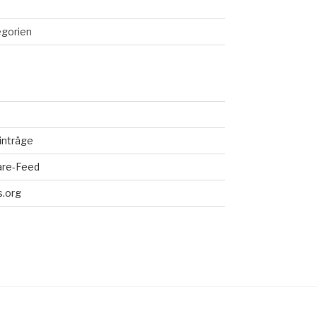
egorien
inträge
re-Feed
.org