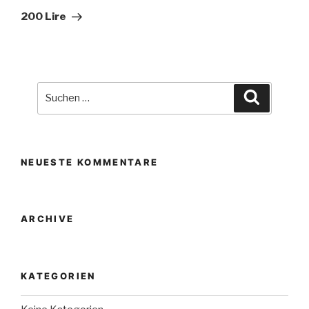
Beitrag
200 Lire
Suche
Suchen
nach:
NEUESTE KOMMENTARE
ARCHIVE
KATEGORIEN