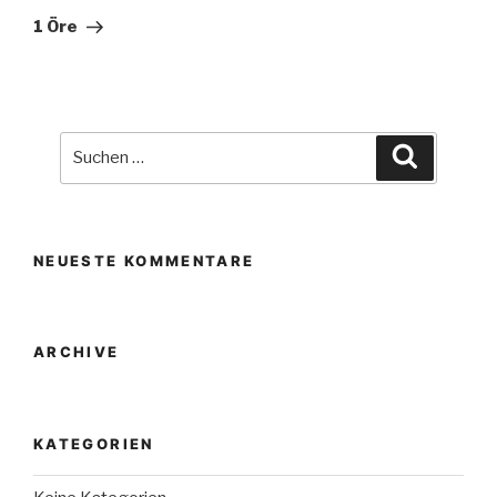
Beitrag
1 Öre
Suche
Suchen
nach:
NEUESTE KOMMENTARE
ARCHIVE
KATEGORIEN